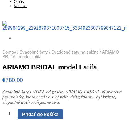
O nás
Kontakt
Domov
/
Svadobné šaty
/
Svadobné šaty na salóne
/
ARIAMO
BRIDAL model Latifa
ARIAMO BRIDAL model Latifa
€
780.00
𝑆𝑣𝑎𝑑𝑜𝑏𝑛𝑒́ 𝑠̌𝑎𝑡𝑦 𝐿𝐴𝑇𝐼𝐹𝐴 𝑜𝑑 𝑧𝑛𝑎𝑐̌𝑘𝑦 𝐴𝑅𝐼𝐴𝑀𝑂 𝐵𝑅𝐼𝐷𝐴𝐿 𝑠𝑢́ 𝑠𝑡𝑣𝑜𝑟𝑒𝑛𝑒́
𝑝𝑟𝑒 𝑚𝑜𝑙𝑒𝑡𝑘𝑦, 𝑘𝑡𝑜𝑟𝑒́ 𝑐ℎ𝑐𝑢́ 𝑣𝑜 𝑠𝑣𝑜𝑗 𝑣𝑒𝑙̌𝑘𝑦́ 𝑑𝑒𝑛̌ 𝑧𝑎𝑧̌𝑖𝑎𝑟𝑖𝑡̌ – 𝑏𝑦𝑡̌ 𝑘𝑟𝑎́𝑠𝑛𝑒,
𝑒𝑙𝑒𝑔𝑎𝑛𝑡𝑛𝑒́ 𝑎 𝑧𝑎́𝑟𝑜𝑣𝑒𝑛̌ 𝑗𝑒𝑚𝑛𝑒 𝑠𝑒𝑥𝑖.
Množstvo
Pridať do košíka