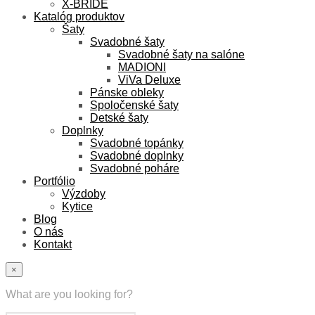
X-BRIDE
Katalóg produktov
Šaty
Svadobné šaty
Svadobné šaty na salóne
MADIONI
ViVa Deluxe
Pánske obleky
Spoločenské šaty
Detské šaty
Doplnky
Svadobné topánky
Svadobné doplnky
Svadobné poháre
Portfólio
Výzdoby
Kytice
Blog
O nás
Kontakt
×
What are you looking for?