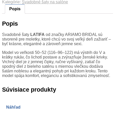
Kategórie:
Svadobné šaty na salóne
Popis
Popis
Svadobné šaty
LATIFA
od značky
ARIAMO BRIDAL
sú
stvorené pre moletky, ktoré chcú vo svoj veľký deň zažiariť –
byť krásne, elegantné a zároveň jemne sexi.
Model vo veľkosti 50–52 (116–96–122) má výstrih do V a
krátky rukáv, čo lichotí postave a zvýrazňuje ženské krivky.
Vrchný diel je z jemnej čipky, ručne vyšívaný, zatiaľ čo
spodný diel z bieleho saténu s miernou vlečkou dodáva
šatám noblesu a elegantný pohyb pri každom kroku. Tento
model spája komfort, eleganciu a sofistikovanú zmyselnosť.
Súvisiace produkty
Náhľad