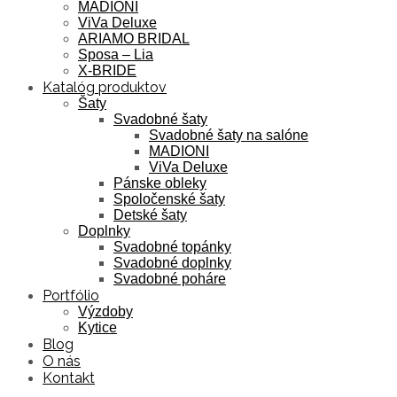
MADIONI
ViVa Deluxe
ARIAMO BRIDAL
Sposa – Lia
X-BRIDE
Katalóg produktov
Šaty
Svadobné šaty
Svadobné šaty na salóne
MADIONI
ViVa Deluxe
Pánske obleky
Spoločenské šaty
Detské šaty
Doplnky
Svadobné topánky
Svadobné doplnky
Svadobné poháre
Portfólio
Výzdoby
Kytice
Blog
O nás
Kontakt