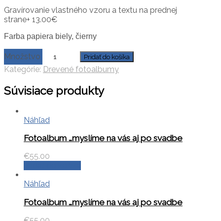
Gravírovanie vlastného vzoru a textu na prednej
strane
+
13.00
€
Farba papiera biely, čierny
Množstvo
Pridať do košíka
Kategórie:
Drevené fotoalbumy
Súvisiace produkty
Náhľad
Fotoalbum …myslíme na vás aj po svadbe
€
55.00
Pridať do košíka
Náhľad
Fotoalbum …myslíme na vás aj po svadbe
€
55.00