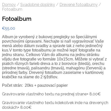
Domov
/
Svadobné doplnky
/
Drevené fotoalbumy
/
Fotoalbum
Fotoalbum
€
55.00
Album je vyrobený z bukovej preglejky so špeciálnymi
povrchovými úpravami. Nechajte si naň vygravírovať Vaše
mená alebo dátum svadby a spravte tak z neho jedinečný
kus.V tomto type fotoalbumu je možné lepiť fotografie na
jednu stranu. Celkovo Vám do albumu na jednu stránku
vôjdu dve fotografie vo formáte 10x15cm. Môžete si vybrať z
piatich rôznych farieb dreva a to z borovice (bledá), orechu
(stredne tmavá), palisandru (tmavá), mahagónu (červená) a
prírodnej farby. Drevený fotoalbum zasielame v kartónovej
krabičke na slame do 2 týždňov.
Počet strán: 20ks + pauzovací papier
Gravírovanie vlastného textu na prednej strane
+
8.00
€
Gravírovanie vlastného textu kdekoľvek inde na drevených
doskách
+
8.00
€