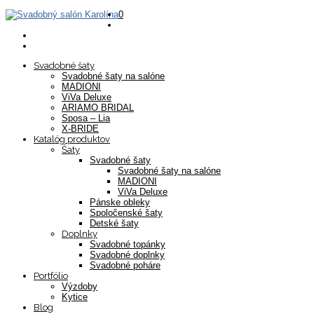
0
Svadobné šaty
Svadobné šaty na salóne
MADIONI
ViVa Deluxe
ARIAMO BRIDAL
Sposa – Lia
X-BRIDE
Katalóg produktov
Šaty
Svadobné šaty
Svadobné šaty na salóne
MADIONI
ViVa Deluxe
Pánske obleky
Spoločenské šaty
Detské šaty
Doplnky
Svadobné topánky
Svadobné doplnky
Svadobné poháre
Portfólio
Výzdoby
Kytice
Blog